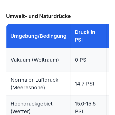
Umwelt- und Naturdrücke
Druck in
D
Umgebung/Bedingung
PSI
B
Vakuum (Weltraum)
0 PSI
0
Normaler Luftdruck
14.7 PSI
1
(Meereshöhe)
Hochdruckgebiet
15.0-15.5
1
(Wetter)
PSI
1