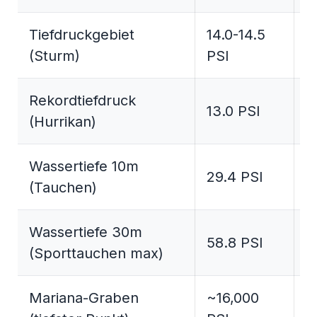
Tiefdruckgebiet
14.0-14.5
0
(Sturm)
PSI
1
Rekordtiefdruck
13.0 PSI
0
(Hurrikan)
Wassertiefe 10m
29.4 PSI
2
(Tauchen)
Wassertiefe 30m
58.8 PSI
4
(Sporttauchen max)
Mariana-Graben
~16,000
~