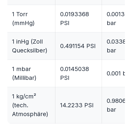
1 Torr
0.0193368
0.00133
(mmHg)
PSI
bar
1 inHg (Zoll
0.03386
0.491154 PSI
Quecksilber)
bar
1 mbar
0.0145038
0.001 bar
(Millibar)
PSI
1 kg/cm²
0.98066
(tech.
14.2233 PSI
bar
Atmosphäre)