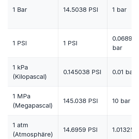
1 Bar
14.5038 PSI
1 bar
0.06894
1 PSI
1 PSI
bar
1 kPa
0.145038 PSI
0.01 bar
(Kilopascal)
1 MPa
145.038 PSI
10 bar
(Megapascal)
1 atm
14.6959 PSI
1.01325 
(Atmosphäre)