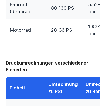
Fahrrad
5.52-8.
80-130 PSI
(Rennrad)
bar
1.93-2.
Motorrad
28-36 PSI
bar
Druckumrechnungen verschiedener
Einheiten
Umrechnung
Umrech
Einheit
zu PSI
zu Bar