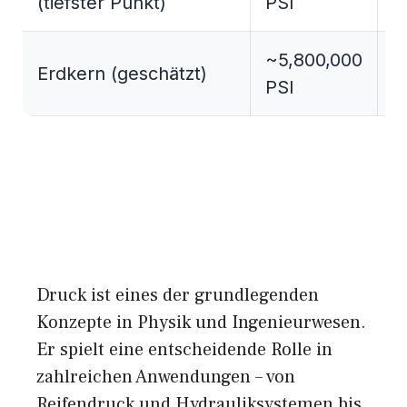
(tiefster Punkt)
PSI
b
~5,800,000
~
Erdkern (geschätzt)
PSI
b
Druck ist eines der grundlegenden
Konzepte in Physik und Ingenieurwesen.
Er spielt eine entscheidende Rolle in
zahlreichen Anwendungen – von
Reifendruck und Hydrauliksystemen bis