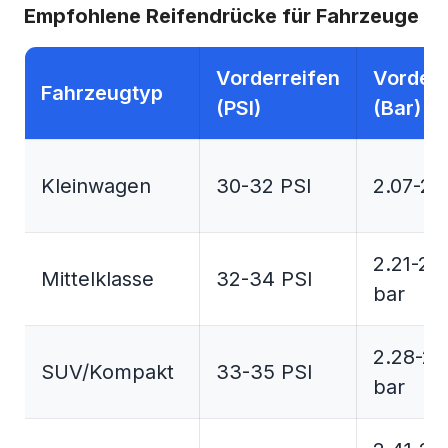
Empfohlene Reifendrücke für Fahrzeuge
Vorderreifen
Vorderr
Fahrzeugtyp
(PSI)
(Bar)
Kleinwagen
30-32 PSI
2.07-2.
2.21-2.
Mittelklasse
32-34 PSI
bar
2.28-2.
SUV/Kompakt
33-35 PSI
bar