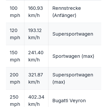
100
160.93
Rennstrecke
mph
km/h
(Anfänger)
120
193.12
Supersportwagen
mph
km/h
150
241.40
Sportwagen (max)
mph
km/h
200
321.87
Supersportwagen
mph
km/h
(max)
250
402.34
Bugatti Veyron
mph
km/h