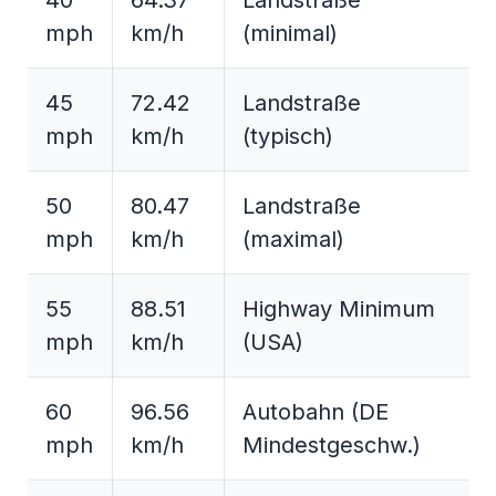
40
64.37
Landstraße
mph
km/h
(minimal)
45
72.42
Landstraße
mph
km/h
(typisch)
50
80.47
Landstraße
mph
km/h
(maximal)
55
88.51
Highway Minimum
mph
km/h
(USA)
60
96.56
Autobahn (DE
mph
km/h
Mindestgeschw.)