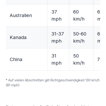
37
60
68-
Australien
mph
km/h
mp
31-37
50-60
62-
Kanada
mph
km/h
mp
31
50
China
75 
mph
km/h
* Auf vielen Abschnitten gilt Richtgeschwindigkeit 130 km/h
(81 mph)