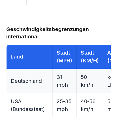
Geschwindigkeitsbegrenzungen
international
Stadt
Stadt
Aut
Land
(MPH)
(KM/H)
(MP
31
50
kei
Deutschland
mph
km/h
Limi
USA
25-35
40-56
55-
(Bundesstaat)
mph
km/h
mp