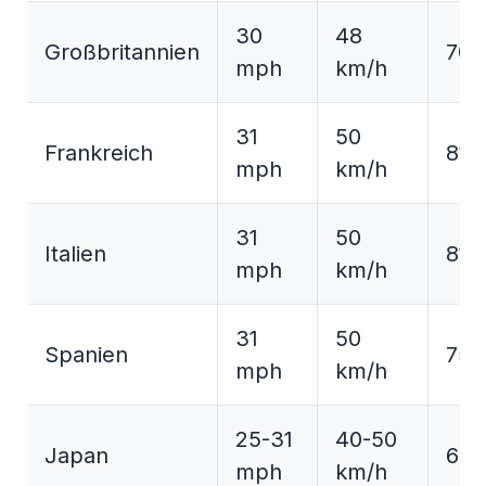
30
48
Großbritannien
70 
mph
km/h
31
50
Frankreich
81 
mph
km/h
31
50
Italien
81 
mph
km/h
31
50
Spanien
75 
mph
km/h
25-31
40-50
Japan
62 
mph
km/h