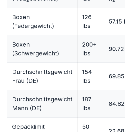
Boxen
126
57.15 kg
(Federgewicht)
lbs
Boxen
200+
90.72+ 
(Schwergewicht)
lbs
Durchschnittsgewicht
154
69.85 k
Frau (DE)
lbs
Durchschnittsgewicht
187
84.82 k
Mann (DE)
lbs
Gepäcklimit
50
22.68 k