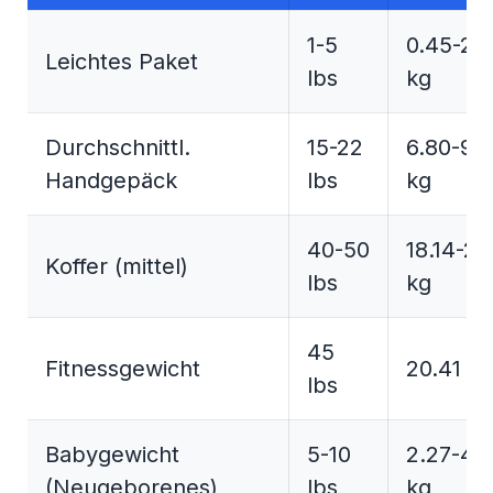
1-5
0.45-2.
Leichtes Paket
lbs
kg
Durchschnittl.
15-22
6.80-9.
Handgepäck
lbs
kg
40-50
18.14-22
Koffer (mittel)
lbs
kg
45
Fitnessgewicht
20.41 kg
lbs
Babygewicht
5-10
2.27-4.
(Neugeborenes)
lbs
kg